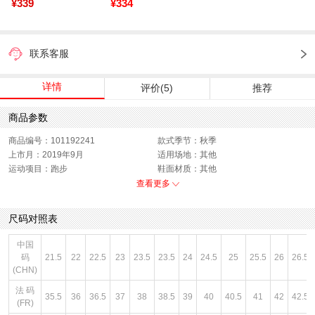
¥339
¥334
联系客服
详情
评价(5)
推荐
商品参数
商品编号：101192241
款式季节：秋季
上市月：2019年9月
适用场地：其他
运动项目：跑步
鞋面材质：其他
适用人群：男子
适用场合：跑步
查看更多
功能科技：无
销售季：19Q3
性别：男子
货品来源：招商
尺码对照表
渠道划分：线下同步
鞋帮：低帮
鞋底材质：其他
色系：黑色
中国
主要功能：透气
闭合方式：系带
码
21.5
22
22.5
23
23.5
23.5
24
24.5
25
25.5
26
26.5
(CHN)
法 码
35.5
36
36.5
37
38
38.5
39
40
40.5
41
42
42.5
(FR)