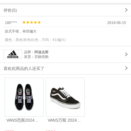
评价(5)
180****
2019-06-15
款式不错，有些偏大
颜色：黑色/灰色/白色，尺码：41(偏大)
品牌：
阿迪达斯
发货：百丽优购
喜欢此商品的人还买了
VANS范斯2024中性SK8-HiCL帆布鞋/硫化鞋VN000D5IB8C
VANS万斯 2024年新款中性OldSkool帆布鞋/硫化鞋VN000D3HY28（延续款）