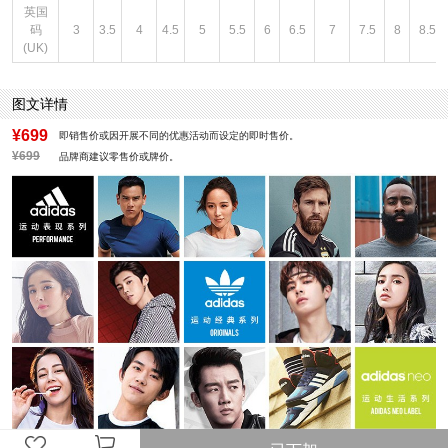
英国
码
3
3.5
4
4.5
5
5.5
6
6.5
7
7.5
8
8.5
(UK)
图文详情
¥699
即销售价或因开展不同的优惠活动而设定的即时售价。
¥699
品牌商建议零售价或牌价。