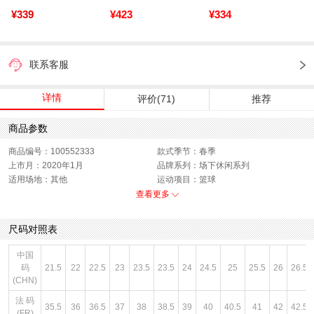
¥339
¥423
¥334
联系客服
详情
评价(71)
推荐
商品参数
商品编号：100552333
款式季节：春季
上市月：2020年1月
品牌系列：场下休闲系列
适用场地：其他
运动项目：篮球
鞋面材质：其他
适用人群：男子
查看更多
适用场合：篮球
销售季：20Q2
性别：男子
货品来源：招商
尺码对照表
渠道划分：线下同步
鞋帮：低帮
鞋底材质：其他
色系：蓝色
中国
主要功能：其他
流行元素：品牌LOGO
码
21.5
22
22.5
23
23.5
23.5
24
24.5
25
25.5
26
26.5
闭合方式：系带
(CHN)
法 码
35.5
36
36.5
37
38
38.5
39
40
40.5
41
42
42.5
(FR)