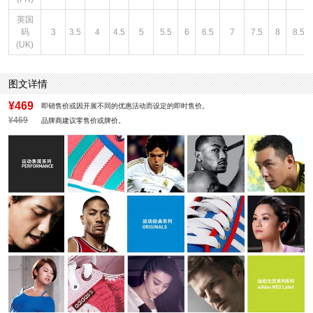
英国
码
3
3.5
4
4.5
5
5.5
6
6.5
7
7.5
8
8.5
(UK)
图文详情
¥469
即销售价或因开展不同的优惠活动而设定的即时售价。
¥469
品牌商建议零售价或牌价。