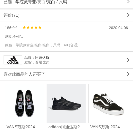
已选
学院藏青蓝/亮白/亮白 /
尺码
评价(71)
186****
2020-04-06
感觉还可以
颜色：学院藏青蓝/亮白/亮白，尺码：40 (合适)
品牌：
阿迪达斯
发货：百丽优购
喜欢此商品的人还买了
VANS范斯2024中性SK8-HiCL帆布鞋/硫化鞋VN000D5IB8C
adidas阿迪达斯2025中性edge gamedaySPW FTW-跑步GW2499
VANS万斯 2024年新款中性OldSkool帆布鞋/硫化鞋VN000D3HY28（延续款）