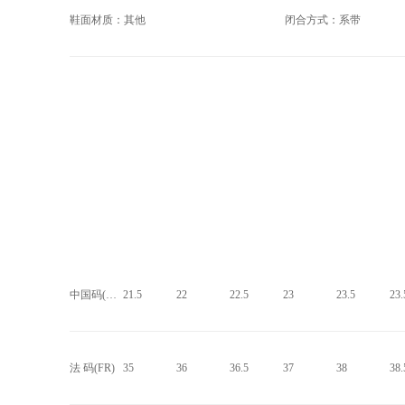
鞋面材质：其他
闭合方式：系带
中国码(CHN)
21.5
22
22.5
23
23.5
23.
法 码(FR)
35
36
36.5
37
38
38.