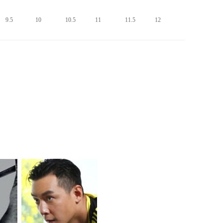
9.5
10
10.5
11
11.5
12