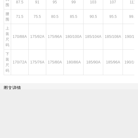
87.5
91
95
99
103
107
111
围
腰
71.5
75.5
80.5
85.5
90.5
95.5
99.5
围
上
装
170/88A
175/92A
175/96A
180/100A
185/104A
185/108A
190/11
尺
码
下
装
170/72A
175/76A
175/80A
180/86A
185/90A
185/96A
190/10
尺
码
图文详情
¥199
即销售价或因开展不同的优惠活动而设定的即时售价。
¥199
品牌商建议零售价或牌价。