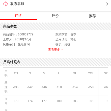
联系客服
详情
评价
推荐
商品参数
商品编号：100869779
款式季节：春季
上市月：2018年10月
适用场地：其他
风格系列：生活休闲
裤长：短裤
运动款式：短裤
版型：标准
查看更多
销售季：18Q4
性别：男子
货品来源：招商
渠道划分：线下同步
尺码对照表
服饰类别：下装
面料材质：聚酯纤维
里料材质：聚酯纤维
服细款：梭织短裤
尺
XS
S
M
L
XL
2XL
3XL
色系：黑色
主要功能：其他
码
风格：休闲
基
准
A38
A42
A46
A50
A54
A58
A62
码
身
170
174
177
180
183
186
189
高
胸