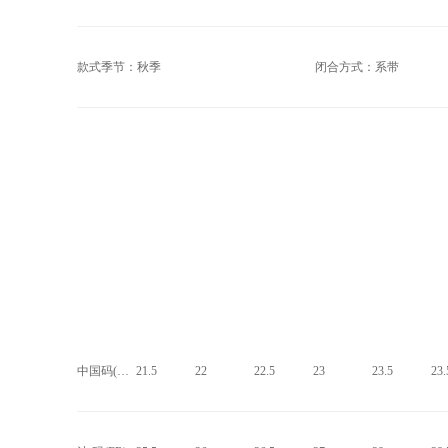
款式季节：秋季
闭合方式：系带
中国码(CHN)
21.5
22
22.5
23
23.5
23.