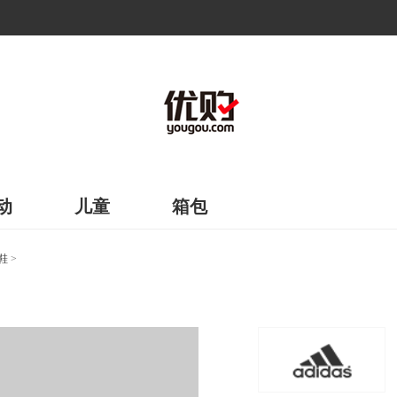
动
儿童
箱包
鞋
>