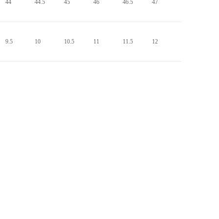
44
44.5
45
46
46.5
47
9.5
10
10.5
11
11.5
12