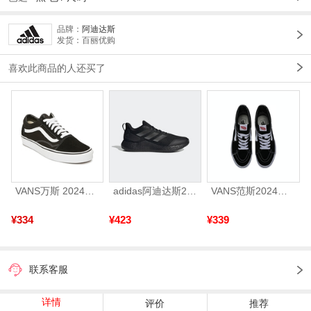
品牌：
阿迪达斯
发货：百丽优购
喜欢此商品的人还买了
VANS万斯 2024年新款中性OldSkool帆布鞋/硫化鞋VN000D3HY28（延续款）
adidas阿迪达斯2025中性edge gamedaySPW FTW-跑步GW2499
VANS范斯2024中性SK8-HiCL帆布鞋/硫化鞋VN000D5IB8C
¥334
¥423
¥339
联系客服
详情
评价
推荐