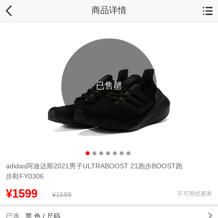
商品详情
已售罄
adidas阿迪达斯2021男子ULTRABOOST 21跑步BOOST跑
步鞋FY0306
¥1599
不可用优惠券
¥1599
已选
黑 色
/
尺码