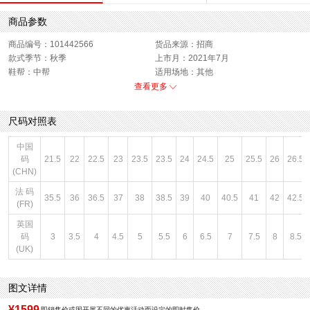
商品参数
商品编号：101442566
货品来源：招商
款式季节：秋季
上市月：2021年7月
鞋帮：中帮
适用场地：其他
色系：黑色
闭合方式：系带
查看更多
功能科技：无
销售季：21Q3
性别：男子
尺码对照表
中国
码
21.5
22
22.5
23
23.5
23.5
24
24.5
25
25.5
26
26.5
(CHN)
法 码
35.5
36
36.5
37
38
38.5
39
40
40.5
41
42
42.5
(FR)
英国
码
3
3.5
4
4.5
5
5.5
6
6.5
7
7.5
8
8.5
(UK)
图文详情
¥1599
即销售价或因开展不同的优惠活动而设定的即时售价。