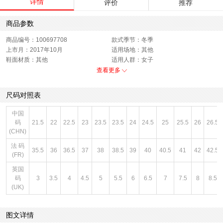
详情
评价
推荐
商品参数
商品编号：100697708
款式季节：冬季
上市月：2017年10月
适用场地：其他
鞋面材质：其他
适用人群：女子
功能科技：无
销售季：17Q4
查看更多
性别：女子
货品来源：招商
渠道划分：线下同步
鞋帮：中帮
尺码对照表
鞋底材质：其他
色系：灰色
主要功能：其他
风格：休闲
中国
闭合方式：系带
码
21.5
22
22.5
23
23.5
23.5
24
24.5
25
25.5
26
26.5
(CHN)
法 码
35.5
36
36.5
37
38
38.5
39
40
40.5
41
42
42.5
(FR)
英国
码
3
3.5
4
4.5
5
5.5
6
6.5
7
7.5
8
8.5
(UK)
图文详情