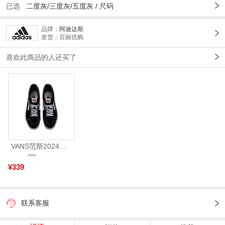
已选
二度灰/三度灰/五度灰 /
尺码
品牌：
阿迪达斯
发货：百丽优购
喜欢此商品的人还买了
VANS范斯2024中性SK8-HiCL帆布鞋/硫化鞋VN000D5IB8C
¥599
¥339
联系客服