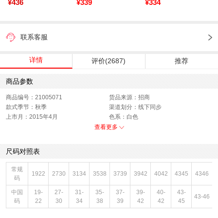
¥436
¥339
¥334
联系客服
详情
评价(2687)
推荐
商品参数
商品编号：21005071
货品来源：招商
款式季节：秋季
渠道划分：线下同步
上市月：2015年4月
色系：白色
鞋类流行款式：袜子
风格：休闲
查看更多
销售季：15Q2
性别：中性
尺码对照表
常规
1922
2730
3134
3538
3739
3942
4042
4345
4346
码
中国
19-
27-
31-
35-
37-
39-
40-
43-
43-46
码
22
30
34
38
39
42
42
45