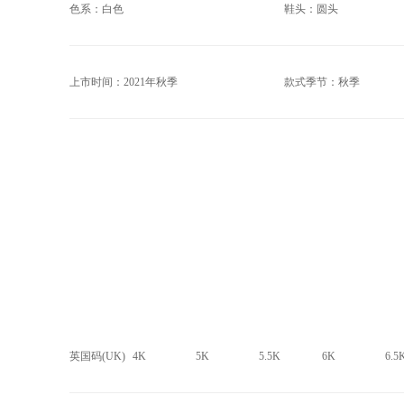
色系：白色
鞋头：圆头
上市时间：2021年秋季
款式季节：秋季
英国码(UK)
4K
5K
5.5K
6K
6.5