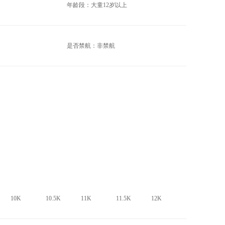
年龄段：大童12岁以上
是否禁航：非禁航
10K
10.5K
11K
11.5K
12K