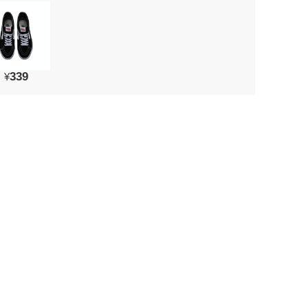
339
¥