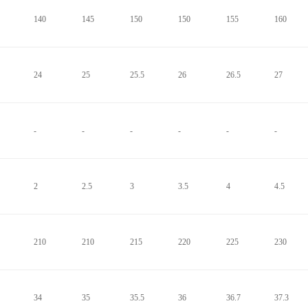
140
145
150
150
155
160
24
25
25.5
26
26.5
27
-
-
-
-
-
-
2
2.5
3
3.5
4
4.5
210
210
215
220
225
230
34
35
35.5
36
36.7
37.3