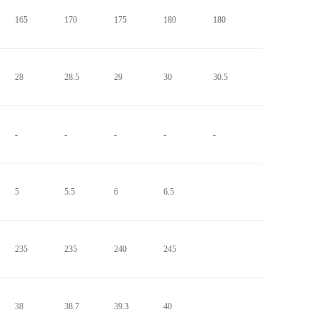
165
170
175
180
180
28
28.5
29
30
30.5
-
-
-
-
-
5
5.5
6
6.5
235
235
240
245
38
38.7
39.3
40