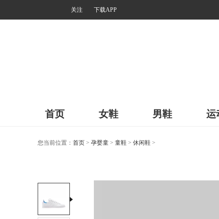
关注
下载APP
首页
女鞋
男鞋
运
您当前位置：
首页
>
孕婴童
>
童鞋
>
休闲鞋
>