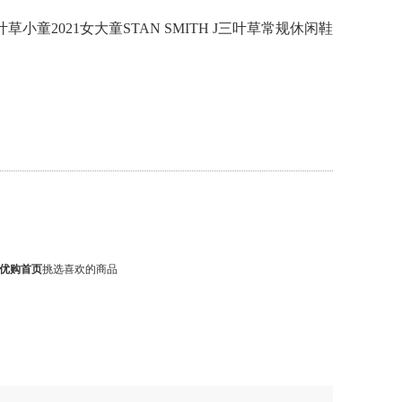
ls阿迪三叶草小童2021女大童STAN SMITH J三叶草常规休闲鞋
优购首页
挑选喜欢的商品