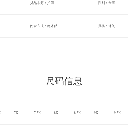
货品来源：招商
性别：女童
闭合方式：魔术贴
风格：休闲
尺码信息
K
7K
7.5K
8K
8.5K
9K
9.5K