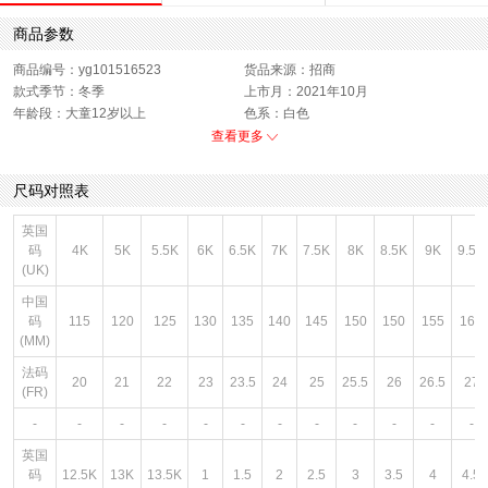
商品参数
商品编号：yg101516523
货品来源：招商
款式季节：冬季
上市月：2021年10月
年龄段：大童12岁以上
色系：白色
鞋头：圆头
风格：休闲
查看更多
闭合方式：系带
是否禁航：非禁航
销售季：21Q4
性别：女童
尺码对照表
英国
码
4K
5K
5.5K
6K
6.5K
7K
7.5K
8K
8.5K
9K
9.5K
(UK)
中国
码
115
120
125
130
135
140
145
150
150
155
160
(MM)
法码
20
21
22
23
23.5
24
25
25.5
26
26.5
27
(FR)
-
-
-
-
-
-
-
-
-
-
-
-
英国
码
12.5K
13K
13.5K
1
1.5
2
2.5
3
3.5
4
4.5