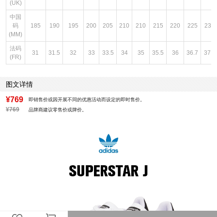
(UK)
中国
码
185
190
195
200
205
210
210
215
220
225
230
(MM)
法码
31
31.5
32
33
33.5
34
35
35.5
36
36.7
37.3
(FR)
图文详情
¥769
即销售价或因开展不同的优惠活动而设定的即时售价。
¥769
品牌商建议零售价或牌价。