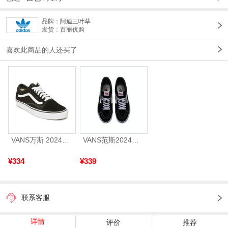
品牌：
阿迪三叶草
发货：百丽优购
喜欢此商品的人还买了
VANS万斯 2024年新款中性OldSkool帆布鞋/硫化鞋VN000D3HY28（延续款）
VANS范斯2024中性SK8-HiCL帆布鞋/硫化鞋VN000D5IB8C
¥334
¥339
联系客服
详情
评价
推荐