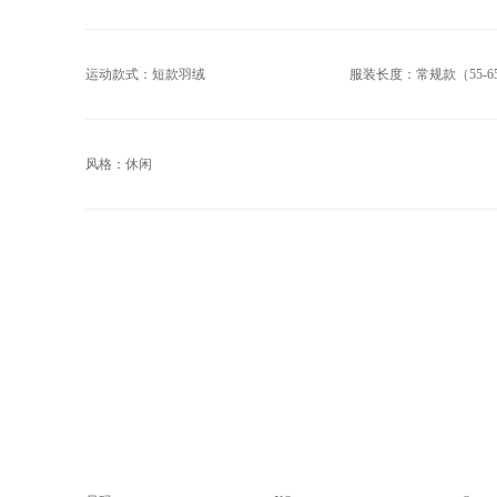
运动款式：短款羽绒
服装长度：常规款（55-6
风格：休闲