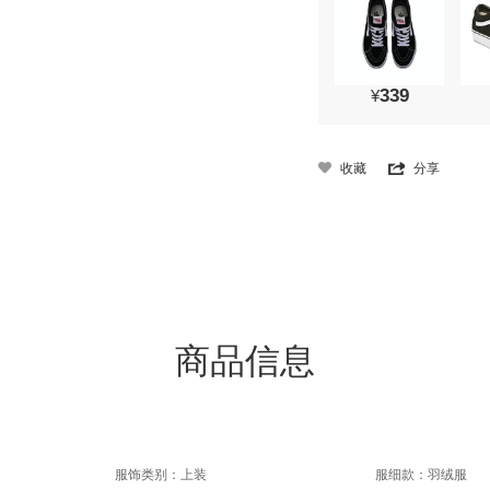
339
¥
收藏
分享
商品信息
服饰类别：上装
服细款：羽绒服