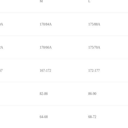
M
L
0A
170/84A
175/88A
2A
170/66A
175/70A
67
167-172
172-177
82-86
86-90
64-68
68-72