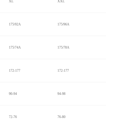
XL
XXL
175/92A
175/96A
175/74A
175/78A
172-177
172-177
90-94
94-98
72-76
76-80