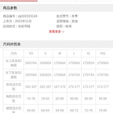
商品参数
商品编号：yg101515124
款式季节：冬季
上市月：2021年11月
适用场地：其他
运动款式：长款羽绒
版型：标准
销售季：21Q4
性别：女子
查看更多
货品来源：招商
服装长度：长款
服饰类别：上装
开扣方式：拉链
尺码对照表
面料材质：聚酯纤维
里料材质：100%聚酯纤维
服细款：羽绒服
领型：连帽
尺码
XS
S
M
L
XL
XXL
色系：米色
风格：休闲
女上装身高/
165/76A
165/80A
170/84A
175/88A
175/92A
175/96A
胸围
女下装身高/
165/58A
165/62A
170/66A
175/70A
175/74A
175/78A
腰围
身高适合范
162-167
162-167
167-172
172-177
172-177
172-177
围
胸围适合范
74-78
78-82
82-86
86-90
90-94
94-98
围
腰围适合范
56-60
60-64
64-68
68-72
72-76
76-80
围