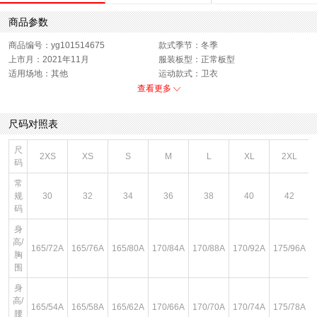
商品参数
商品编号：yg101514675
款式季节：冬季
上市月：2021年11月
服装板型：正常板型
适用场地：其他
运动款式：卫衣
版型：标准
销售季：21Q4
查看更多
性别：女子
货品来源：招商
服饰类别：上装
面料材质：聚酯纤维,棉
尺码对照表
服细款：套头无帽卫衣
领型：圆领
色系：米色
风格：休闲
尺
2XS
XS
S
M
L
XL
2XL
码
常
规
30
32
34
36
38
40
42
码
身
高/
165/72A
165/76A
165/80A
170/84A
170/88A
170/92A
175/96A
胸
围
身
高/
165/54A
165/58A
165/62A
170/66A
170/70A
170/74A
175/78A
腰