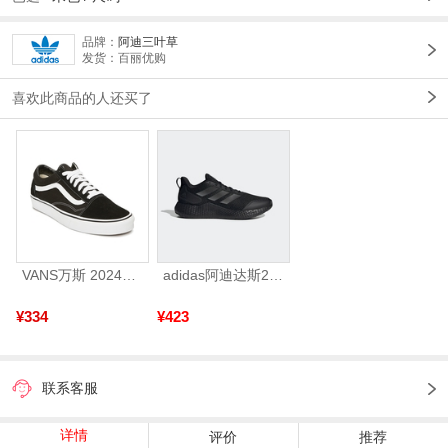
品牌：
阿迪三叶草
发货：百丽优购
喜欢此商品的人还买了
VANS万斯 2024年新款中性OldSkool帆布鞋/硫化鞋VN000D3HY28（延续款）
adidas阿迪达斯2025中性edge gamedaySPW FTW-跑步GW2499
¥334
¥423
联系客服
详情
评价
推荐