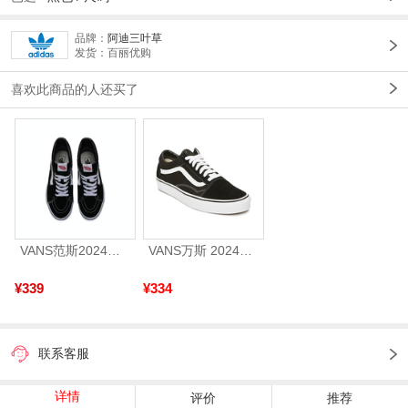
品牌：
阿迪三叶草
发货：百丽优购
喜欢此商品的人还买了
VANS范斯2024中性SK8-HiCL帆布鞋/硫化鞋VN000D5IB8C
VANS万斯 2024年新款中性OldSkool帆布鞋/硫化鞋VN000D3HY28（延续款）
¥339
¥334
联系客服
详情
评价
推荐