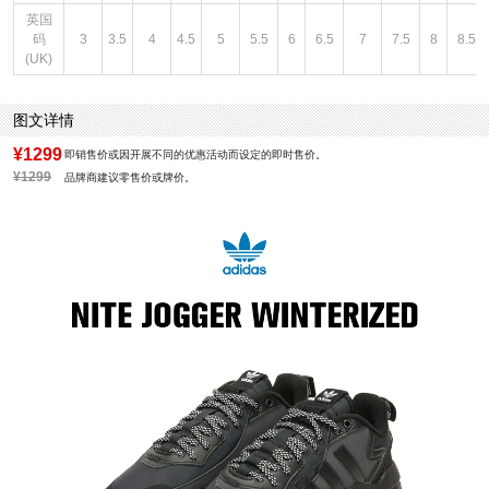
英国
码
3
3.5
4
4.5
5
5.5
6
6.5
7
7.5
8
8.5
(UK)
图文详情
¥1299
即销售价或因开展不同的优惠活动而设定的即时售价。
¥1299
品牌商建议零售价或牌价。