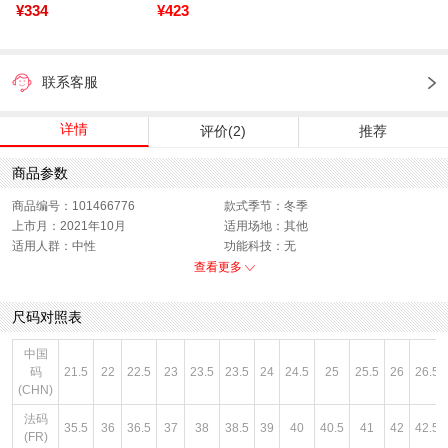
¥334
¥423
联系客服
详情
评价(2)
推荐
商品参数
商品编号：101466776
款式季节：冬季
上市月：2021年10月
适用场地：其他
适用人群：中性
功能科技：无
销售季：21Q4
性别：中性
查看更多
货品来源：招商
鞋帮：低帮
色系：黑色
风格：休闲
尺码对照表
闭合方式：系带
中国
码
21.5
22
22.5
23
23.5
23.5
24
24.5
25
25.5
26
26.5
(CHN)
法码
35.5
36
36.5
37
38
38.5
39
40
40.5
41
42
42.5
(FR)