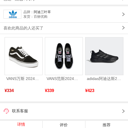
品牌：
阿迪三叶草
发货：百丽优购
喜欢此商品的人还买了
VANS万斯 2024年新款中性OldSkool帆布鞋/硫化鞋VN000D3HY28（延续款）
VANS范斯2024中性SK8-HiCL帆布鞋/硫化鞋VN000D5IB8C
adidas阿迪达斯2025中性edge gamedaySPW FTW-跑步GW2499
¥334
¥339
¥423
联系客服
详情
评价
推荐