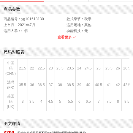
商品参数
商品编号：yg101513130
款式季节：秋季
上市月：2021年7月
适用场地：其他
适用人群：中性
功能科技：无
销售季：21Q3
性别：中性
查看更多
货品来源：招商
鞋帮：低帮
色系：黑色
风格：休闲
尺码对照表
闭合方式：系带
中国
码
21.5
22
22.5
23
23.5
23.5
24
24.5
25
25.5
26
26.5
(CHN)
法码
35.5
36
36.5
37
38
38.5
39
40
40.5
41
42
42.5
(FR)
英国
码
3
3.5
4
4.5
5
5.5
6
6.5
7
7.5
8
8.5
(UK)
图文详情
¥799
即销售价或因开展不同的优惠活动而设定的即时售价。