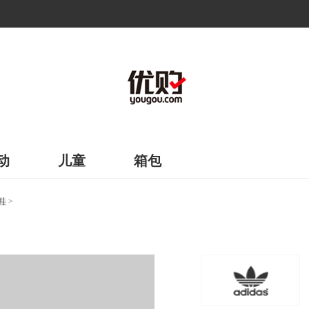
动
儿童
箱包
鞋
>