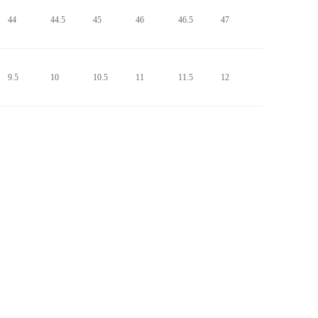
44
44.5
45
46
46.5
47
9.5
10
10.5
11
11.5
12