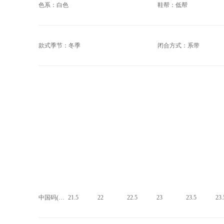
色系：白色
鞋帮：低帮
款式季节：冬季
闭合方式：系带
中国码(CHN)
21.5
22
22.5
23
23.5
23.