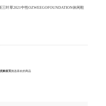
l阿迪达斯三叶草2021中性OZWEEGOFOUNDATION休闲鞋
优购首页
挑选喜欢的商品