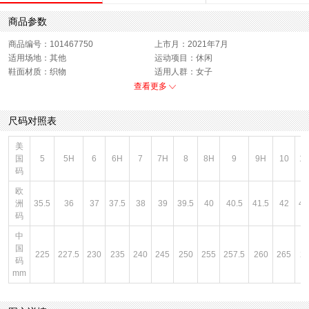
商品参数
商品编号：101467750
上市月：2021年7月
适用场地：其他
运动项目：休闲
鞋面材质：织物
适用人群：女子
适应项目：休闲
适用场合：跑步
查看更多
功能科技：透气
销售季：21Q3
性别：女子
货品来源：招商
尺码对照表
鞋帮：中帮
鞋底材质：橡胶底
里料材质：织物
帮面材质：织物
美
色系：黑色
主要功能：透气
国
5
5H
6
6H
7
7H
8
8H
9
9H
10
1
风格：休闲
闭合方式：系带
码
欧
洲
35.5
36
37
37.5
38
39
39.5
40
40.5
41.5
42
42
码
中
国
225
227.5
230
235
240
245
250
255
257.5
260
265
2
码
mm