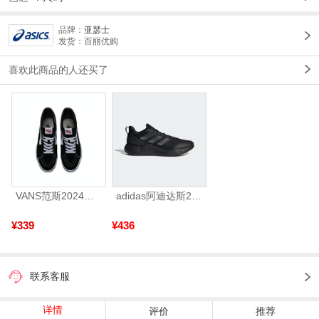
品牌：
亚瑟士
发货：百丽优购
喜欢此商品的人还买了
VANS范斯2024中性SK8-HiCL帆布鞋/硫化鞋VN000D5IB8C
adidas阿迪达斯2025中性edge gamedaySPW FTW-跑步GW2499
¥339
¥436
联系客服
详情
评价
推荐