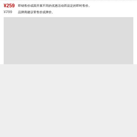
鞋面材质：牛剖层皮革,复合材料,织物
鞋面图案：纯色
¥259
即销售价或因开展不同的优惠活动而设定的即时售价。
面料
参考鞋长(女)：24.5CM
¥799
品牌商建议零售价或牌价。
制鞋工艺：胶贴皮鞋
跟高数值：3CM
性别：女子
皮质特征：无
里料材质：PU革
所在区域：电子商务
防水台高度：无
跟高范围：中跟鞋（3-5CM）
风格：时尚休闲
生产/经销/进口厂家：丽荣鞋业（深
圳）有限公司