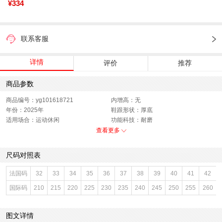
¥334
联系客服
详情
评价
推荐
商品参数
商品编号：yg101618721
内增高：无
年份：2025年
鞋跟形状：厚底
适用场合：运动休闲
功能科技：耐磨
开口深度：深口
销售季：2025年春季
查看更多
渠道划分：电商专销
上市时间：2025年春季
鞋帮：低帮
鞋底材质：橡胶底
尺码对照表
参考鞋宽(女)：10CM
色系：卡其
鞋类流行款式：休闲鞋
流行元素：纯色
法国码
32
33
34
35
36
37
38
39
40
41
42
参考标准尺码：36码
厂家地址：广东省深圳市
国际码
210
215
220
225
230
235
240
245
250
255
260
闭合方式：系带
前掌高度：2CM
款式季节：春季
配跟：无
鞋垫材质：织物面料
执行标准：舒适上班鞋Q/LR001-2023
图文详情
风格分类：德训鞋
鞋头款式：圆头