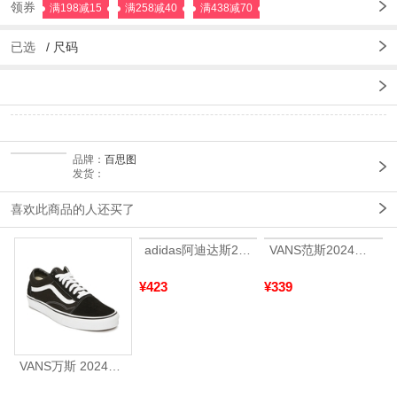
领券
满198减15
满258减40
满438减70
已选
/
尺码
品牌：
百思图
发货：
喜欢此商品的人还买了
adidas阿迪达斯2025中性edge gamedaySPW FTW-跑步GW2499
VANS范斯2024中性SK8-HiCL帆布鞋/硫化鞋VN000D5IB8C
¥423
¥339
VANS万斯 2024年新款中性OldSkool帆布鞋/硫化鞋VN000D3HY28（延续款）