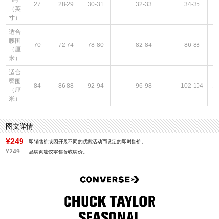
码
27
28-29
30-31
32-33
34-35
3
（英
寸）
适合
腰围
70
72-74
78-80
82-84
86-88
9
（厘
米）
适合
臀围
84
86-88
92-94
96-98
102-104
10
（厘
米）
图文详情
¥249
即销售价或因开展不同的优惠活动而设定的即时售价。
¥249
品牌商建议零售价或牌价。