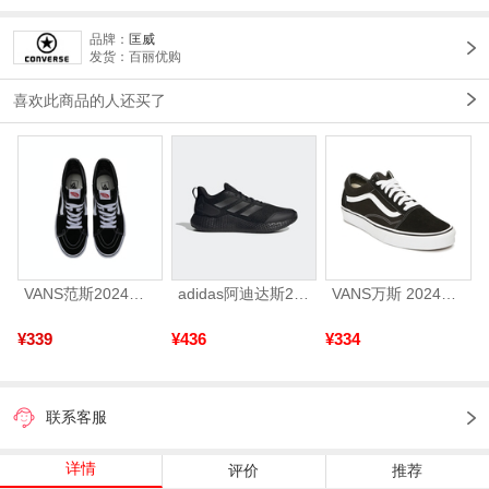
品牌：
匡威
发货：百丽优购
喜欢此商品的人还买了
VANS范斯2024中性SK8-HiCL帆布鞋/硫化鞋VN000D5IB8C
adidas阿迪达斯2025中性edge gamedaySPW FTW-跑步GW2499
VANS万斯 2024年新款中性OldSkool帆布鞋/硫化鞋VN000D3HY28（延续款）
¥339
¥436
¥334
联系客服
详情
评价
推荐