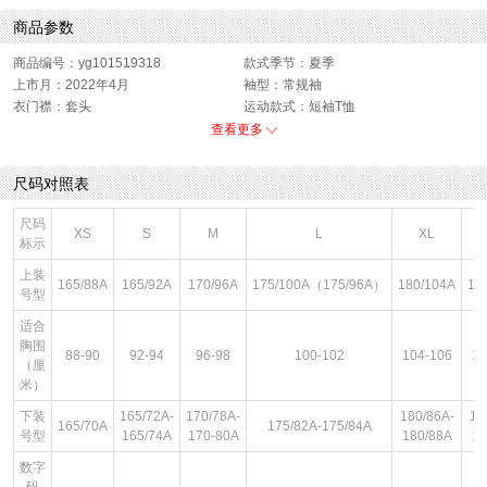
商品参数
商品编号：yg101519318
款式季节：夏季
上市月：2022年4月
袖型：常规袖
衣门襟：套头
运动款式：短袖T恤
版型：标准
销售季：22Q2
查看更多
性别：男子
货品来源：招商
渠道划分：线下同步
服饰类别：上装
尺码对照表
面料材质：棉
服细款：圆领短T
领型：圆领
色系：黑色
尺码
XS
S
M
L
XL
鞋类流行款式：短袖
流行元素：图案
标示
风格：休闲
上装
165/88A
165/92A
170/96A
175/100A（175/96A）
180/104A
18
号型
适合
胸围
88-90
92-94
96-98
100-102
104-106
10
（厘
米）
下装
165/72A-
170/78A-
180/86A-
18
165/70A
175/82A-175/84A
号型
165/74A
170-80A
180/88A
18
数字