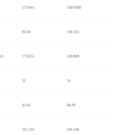
175/96A
180/100B
96-98
100-102
78A
175/82A
180/88B
32
34
82-84
88-90
102-104
106-108