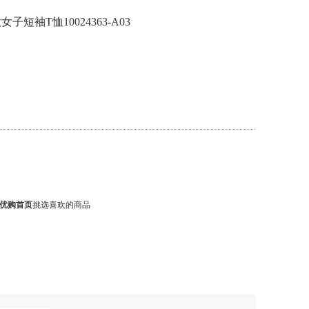
女子短袖T恤10024363-A03
优购首页
挑选喜欢的商品