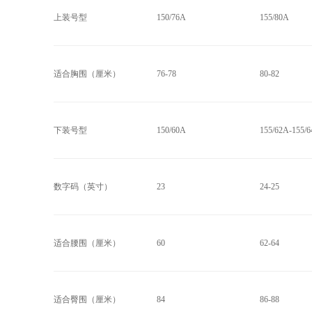
上装号型
150/76A
155/80A
适合胸围（厘米）
76-78
80-82
下装号型
150/60A
155/62A-155/
数字码（英寸）
23
24-25
适合腰围（厘米）
60
62-64
适合臀围（厘米）
84
86-88