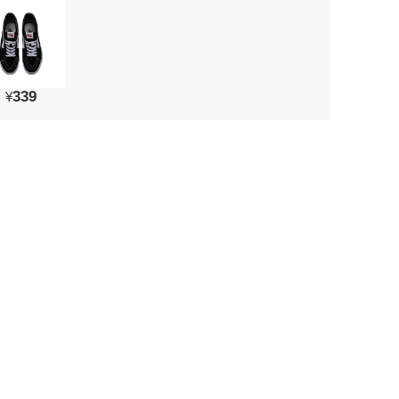
339
¥