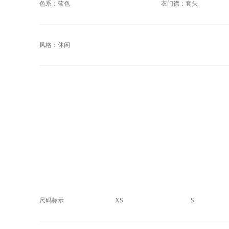
色系：蓝色
衣门襟：套头
风格：休闲
尺码标示
XS
S