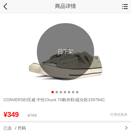
商品详情
已下架
CONVERSE/匡威 中性Chuck 70帆布鞋/硫化鞋159784C
¥349
可用优惠券
¥769
已选
/
尺码