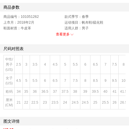
商品参数
商品编号：101051262
款式季节：春季
上市月：2018年2月
运动项目：帆布鞋/硫化鞋
鞋面材质：牛皮革
适用人群：男子
销售季：18Q1
性别：中性
查看更多
货品来源：招商
渠道划分：线下同步
鞋帮：低帮
鞋底材质：橡胶底
尺码对照表
色系：绿色
风格：休闲
闭合方式：前系带
中性/
男子
2.5
3
3.5
4
4.5
5
5.5
6
6.5
7
7.5
8
(US)
女子
4.5
5
5.5
6
6.5
7
7.5
8
8.5
9
9.5
10
(US)
欧码
34
35
36
36.5
37
37.5
38
39
39.5
40
41
41.5
厘米
21
22
22.5
23
23.5
24
24.5
24.5
25
25.5
26
26.5
(CM)
图文详情