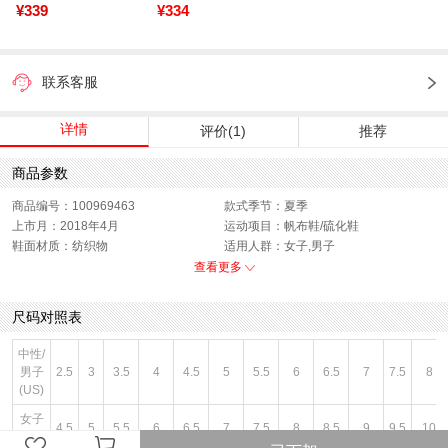
¥339
¥334
联系客服
详情
评价(1)
推荐
商品参数
商品编号：100969463
款式季节：夏季
上市月：2018年4月
运动项目：帆布鞋/硫化鞋
鞋面材质：纺织物
适用人群：女子,男子
销售季：18Q2
性别：中性
查看更多
货品来源：招商
渠道划分：线下同步
鞋帮：低帮
鞋底材质：橡胶底
尺码对照表
色系：黑色
风格：休闲
闭合方式：前系带
中性/
男子
2.5
3
3.5
4
4.5
5
5.5
6
6.5
7
7.5
8
(US)
女子
4.5
5
5.5
6
6.5
7
7.5
8
8.5
9
9.5
10
(US)