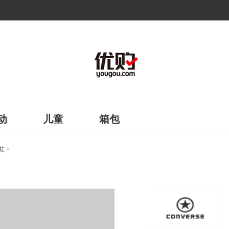
动
儿童
箱包
鞋
>