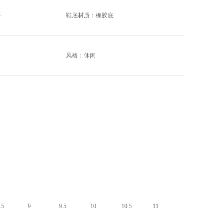
子
鞋底材质：橡胶底
风格：休闲
.5
9
9.5
10
10.5
11