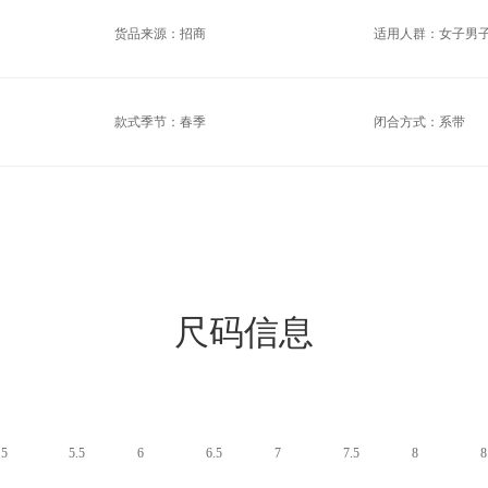
货品来源：招商
适用人群：女子男
款式季节：春季
闭合方式：系带
尺码信息
5
5.5
6
6.5
7
7.5
8
8