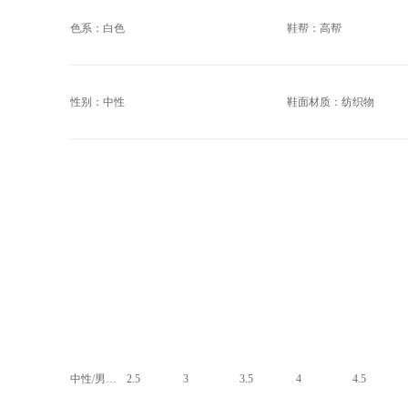
色系：白色
鞋帮：高帮
性别：中性
鞋面材质：纺织物
中性/男子 (US)
2.5
3
3.5
4
4.5