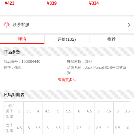
¥423
¥339
¥334
联系客服
详情
评价(132)
推荐
商品参数
商品编号：100384440
鞋底材质：其他
鞋帮：低帮
品牌系列：Jack Purcell玳瑁开口笑系
列
运动项目：帆布鞋/硫化鞋
色系：白色
查看更多
风格：休闲
闭合方式：前系带
性别：中性
尺码对照表
中性/
男子
3
3.5
4
4.5
5
5.5
6
6.5
7
7.5
8
8.5
(US)
女子
4.5
5
5.5
6
6.5
7
7.5
8
8.5
9
9.5
10
(US)