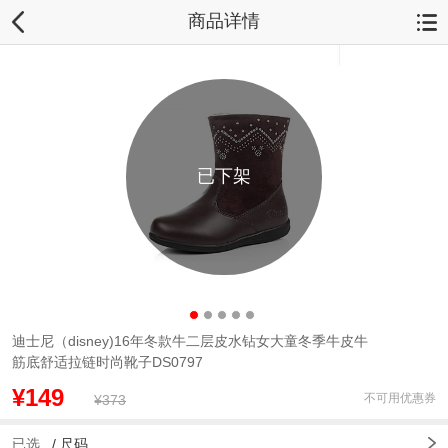
商品详情
已下架
迪士尼（disney)16年冬款牛二层皮水钻女大童冬季牛皮牛
筋底舒适拉链时尚靴子DS0797
¥149
不可用优惠券
¥373
已选
/
尺码