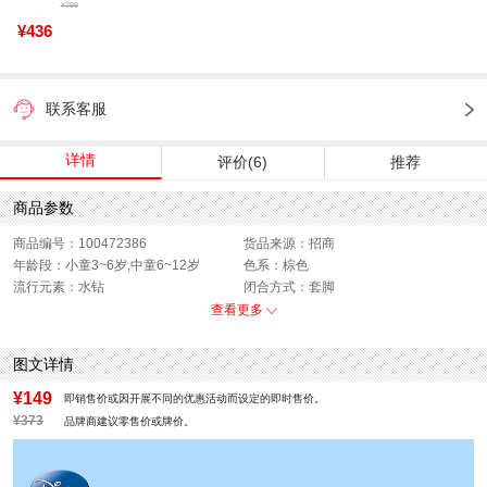
¥799
¥436
联系客服
详情
评价(6)
推荐
商品参数
商品编号：100472386
货品来源：招商
年龄段：小童3~6岁,中童6~12岁
色系：棕色
流行元素：水钻
闭合方式：套脚
是否禁航：非禁航
销售季：16年冬季
查看更多
性别：女童
图文详情
¥149
即销售价或因开展不同的优惠活动而设定的即时售价。
¥373
品牌商建议零售价或牌价。