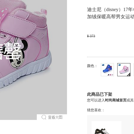
迪士尼（disney）
加绒保暖高帮男女运动鞋
¥ 373
颜色：
此商品已下架
您可以进入
时尚商城首页
或其
猜您喜欢：