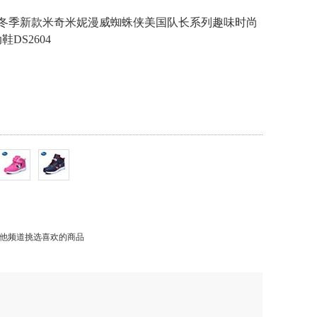
17年冬季新款米奇米妮漫威蜘蛛侠美国队长系列趣味时尚
DS2604
他频道挑选喜欢的商品