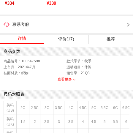
¥334
¥339
联系客服
详情
评价(17)
推荐
商品参数
商品编号：100547598
款式季节：秋季
上市月：2021年7月
运动项目：休闲
鞋面材质：织物
销售季：21Q3
性别：中性,女童,男童
货品来源：招商
查看更多
渠道划分：线下同步
鞋底材质：其他
年龄段：婴幼童0~3岁
色系：黑色
尺码对照表
鞋类流行款式：复刻鞋
鞋头：圆头
风格：休闲
身高：通用
美码
2C
2.5C
3C
3.5C
4C
4.5C
5C
5.5C
6C
6.5C
闭合方式：魔术贴
是否禁航：非禁航
(US)
英码
1.5
2
2.5
3
3.5
4
4.5
5
5.5
6
(UK)