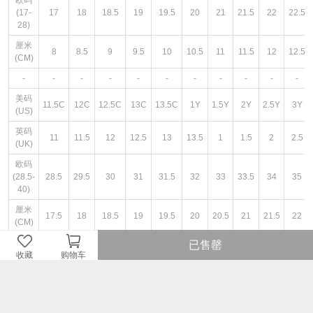
欧码
(17-
17
18
18.5
19
19.5
20
21
21.5
22
22.5
28)
厘米
8
8.5
9
9.5
10
10.5
11
11.5
12
12.5
(CM)
-
-
-
-
-
-
-
-
-
-
-
美码
11.5C
12C
12.5C
13C
13.5C
1Y
1.5Y
2Y
2.5Y
3Y
(US)
英码
11
11.5
12
12.5
13
13.5
1
1.5
2
2.5
(UK)
欧码
(28.5-
28.5
29.5
30
31
31.5
32
33
33.5
34
35
40)
厘米
17.5
18
18.5
19
19.5
20
20.5
21
21.5
22
(CM)
已售罄
收藏
购物车
图文详情
¥329
即销售价或因开展不同的优惠活动而设定的即时售价。
¥329
品牌商建议零售价或牌价。