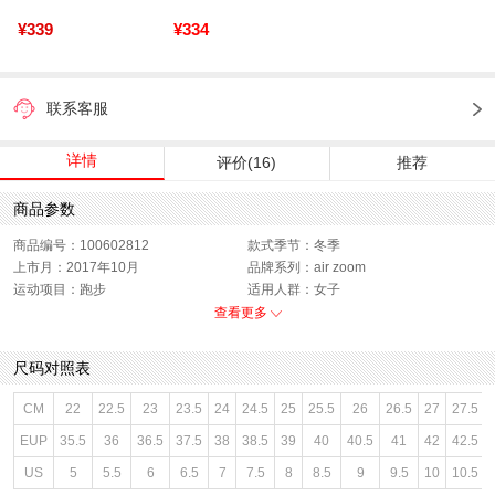
¥339
¥334
联系客服
详情
评价(16)
推荐
商品参数
商品编号：100602812
款式季节：冬季
上市月：2017年10月
品牌系列：air zoom
运动项目：跑步
适用人群：女子
适应项目：训练
适用场合：跑步
查看更多
功能科技：耐磨
销售季：17Q4
性别：女子
货品来源：招商
尺码对照表
渠道划分：线下同步
鞋帮：低帮
鞋底材质：橡胶底
色系：红色
CM
22
22.5
23
23.5
24
24.5
25
25.5
26
26.5
27
27.5
主要功能：耐磨
风格：专业运动
EUP
35.5
36
36.5
37.5
38
38.5
39
40
40.5
41
42
42.5
闭合方式：系带
US
5
5.5
6
6.5
7
7.5
8
8.5
9
9.5
10
10.5