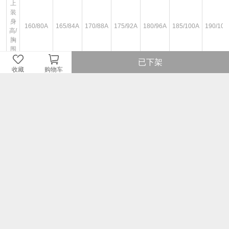
上
装
身
160/80A
165/84A
170/88A
175/92A
180/96A
185/100A
190/104
高/
胸
围
已下架
下
收藏
购物车
装
身
160/68A
165/72A
170/76A
175/80A
180/84A
185/88A
190/92
高/
腰
围
身
157-162
162-167
167-172
172-177
177-182
182-187
187-19
高
图文详情
¥449
即销售价或因开展不同的优惠活动而设定的即时售价。
¥449
品牌商建议零售价或牌价。