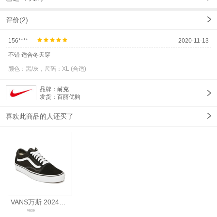
评价(2)
156****
2020-11-13
不错 适合冬天穿
颜色：黑/灰，尺码：XL (合适)
品牌：
耐克
发货：百丽优购
喜欢此商品的人还买了
VANS万斯 2024年新款中性OldSkool帆布鞋/硫化鞋VN000D3HY28（延续款）
¥539