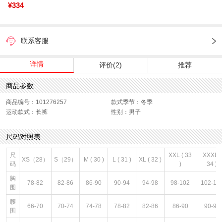
¥334
联系客服
详情
评价(2)
推荐
商品参数
商品编号：101276257
款式季节：冬季
运动款式：长裤
性别：男子
尺码对照表
尺
XXL ( 33
XXXL (
XS（28）
S（29）
M ( 30 )
L ( 31 )
XL ( 32 )
码
)
34 )
胸
78-82
82-86
86-90
90-94
94-98
98-102
102-10
围
腰
66-70
70-74
74-78
78-82
82-86
86-90
90-94
围