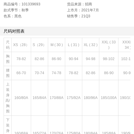
商品编号：101339693
货品来源：招商
款式季节：秋季
上市月：2021年7月
色系：黑色
销售季：21Q3
尺码对照表
尺
XXL ( 33
XXXL (
XS（28）
S（29）
M ( 30 )
L ( 31 )
XL ( 32 )
码
)
34 )
胸
78-82
82-86
86-90
90-94
94-98
98-102
102-10
围
腰
66-70
70-74
74-78
78-82
82-86
86-90
90-94
围
上
装
身
160/80A
165/84A
170/88A
175/92A
180/96A
185/100A
190/104
高/
胸
围
下
装
身
160/68A
165/72A
170/76A
175/80A
180/84A
185/88A
190/92