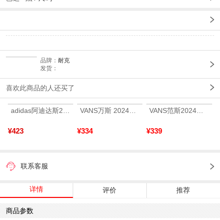
品牌：
耐克
发货：
喜欢此商品的人还买了
adidas阿迪达斯2025中性edge gamedaySPW FTW-跑步GW2499
VANS万斯 2024年新款中性OldSkool帆布鞋/硫化鞋VN000D3HY28（延续款）
VANS范斯2024中性SK8-HiCL帆布鞋/硫化鞋VN000D5IB8C
¥423
¥334
¥339
联系客服
详情
评价
推荐
商品参数