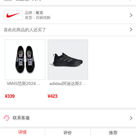
品牌：
耐克
发货：百丽优购
喜欢此商品的人还买了
VANS范斯2024中性SK8-HiCL帆布鞋/硫化鞋VN000D5IB8C
adidas阿迪达斯2025中性edge gamedaySPW FTW-跑步GW2499
¥339
¥423
联系客服
详情
评价
推荐