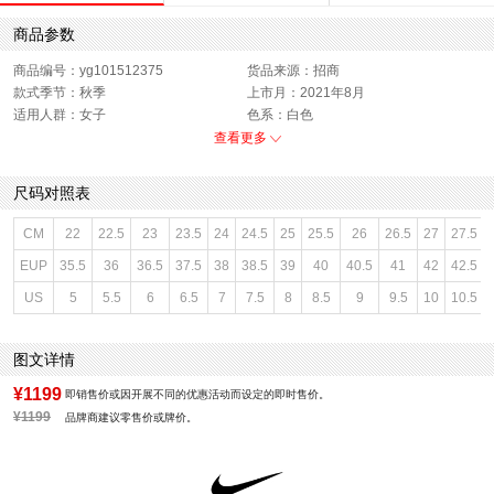
商品参数
商品编号：yg101512375
货品来源：招商
款式季节：秋季
上市月：2021年8月
适用人群：女子
色系：白色
闭合方式：系带
销售季：21Q3
查看更多
性别：女子
尺码对照表
CM
22
22.5
23
23.5
24
24.5
25
25.5
26
26.5
27
27.5
EUP
35.5
36
36.5
37.5
38
38.5
39
40
40.5
41
42
42.5
US
5
5.5
6
6.5
7
7.5
8
8.5
9
9.5
10
10.5
图文详情
¥1199
即销售价或因开展不同的优惠活动而设定的即时售价。
¥1199
品牌商建议零售价或牌价。