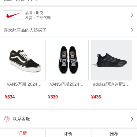
品牌：
耐克
发货：百丽优购
喜欢此商品的人还买了
VANS万斯 2024年新款中性OldSkool帆布鞋/硫化鞋VN000D3HY28（延续款）
VANS范斯2024中性SK8-HiCL帆布鞋/硫化鞋VN000D5IB8C
adidas阿迪达斯2025中性edge gamedaySPW FTW-跑步GW2499
¥334
¥339
¥436
联系客服
详情
评价
推荐