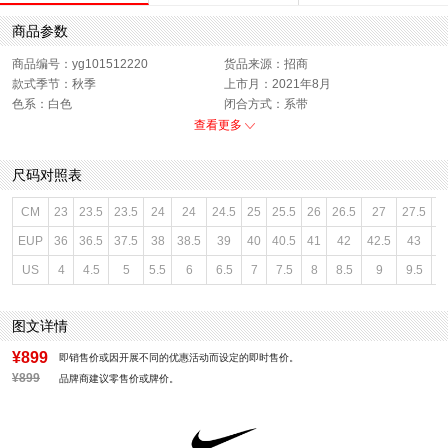
商品参数
商品编号：yg101512220
货品来源：招商
款式季节：秋季
上市月：2021年8月
色系：白色
闭合方式：系带
销售季：21Q3
性别：男子
查看更多
尺码对照表
CM
23
23.5
23.5
24
24
24.5
25
25.5
26
26.5
27
27.5
2
EUP
36
36.5
37.5
38
38.5
39
40
40.5
41
42
42.5
43
4
US
4
4.5
5
5.5
6
6.5
7
7.5
8
8.5
9
9.5
1
图文详情
¥899
即销售价或因开展不同的优惠活动而设定的即时售价。
¥899
品牌商建议零售价或牌价。