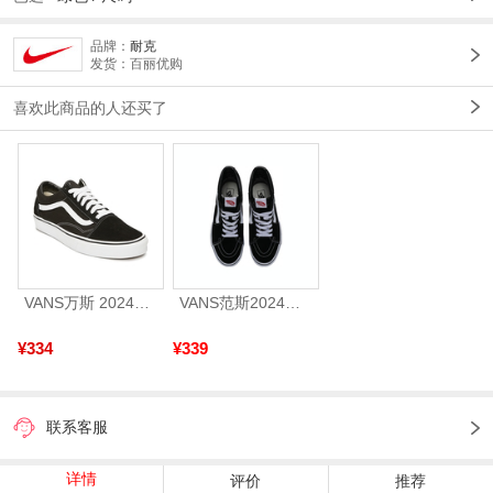
品牌：
耐克
发货：百丽优购
喜欢此商品的人还买了
VANS万斯 2024年新款中性OldSkool帆布鞋/硫化鞋VN000D3HY28（延续款）
VANS范斯2024中性SK8-HiCL帆布鞋/硫化鞋VN000D5IB8C
¥334
¥339
联系客服
详情
评价
推荐