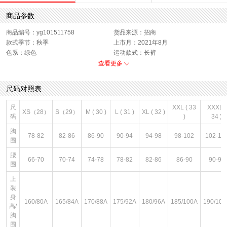
商品参数
商品编号：yg101511758
货品来源：招商
款式季节：秋季
上市月：2021年8月
色系：绿色
运动款式：长裤
版型：标准
销售季：21Q3
查看更多
性别：男子
尺码对照表
尺
XXL ( 33
XXXL (
XS（28）
S（29）
M ( 30 )
L ( 31 )
XL ( 32 )
码
)
34 )
胸
78-82
82-86
86-90
90-94
94-98
98-102
102-10
围
腰
66-70
70-74
74-78
78-82
82-86
86-90
90-94
围
上
装
身
160/80A
165/84A
170/88A
175/92A
180/96A
185/100A
190/104
高/
胸
围