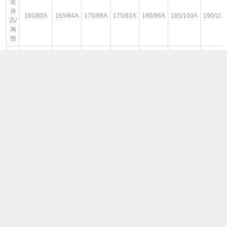
装
身
160/80A
165/84A
170/88A
175/92A
180/96A
185/100A
190/104
高/
胸
围
下
装
身
160/68A
165/72A
170/76A
175/80A
180/84A
185/88A
190/92
高/
腰
围
身
157-162
162-167
167-172
172-177
177-182
182-187
187-19
高
图文详情
¥699
即销售价或因开展不同的优惠活动而设定的即时售价。
¥699
品牌商建议零售价或牌价。