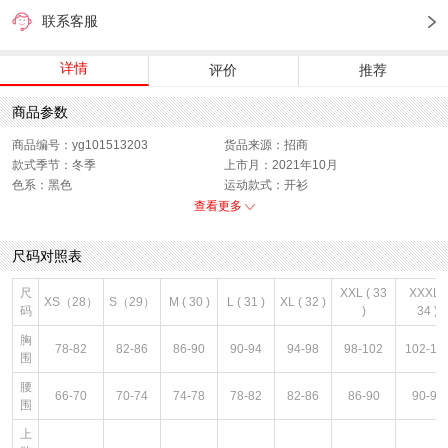
联系客服
详情
评价
推荐
商品参数
商品编号：yg101513203
货品来源：招商
款式季节：冬季
上市月：2021年10月
色系：黑色
运动款式：开衫
版型：标准
销售季：21Q4
查看更多
性别：男子
尺码对照表
尺
XXL ( 33
XXXL (
XS（28）
S（29）
M ( 30 )
L ( 31 )
XL ( 32 )
码
)
34 )
胸
78-82
82-86
86-90
90-94
94-98
98-102
102-10
围
腰
66-70
70-74
74-78
78-82
82-86
86-90
90-94
围
上