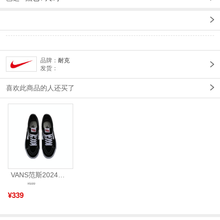
品牌：
耐克
发货：
喜欢此商品的人还买了
VANS范斯2024中性SK8-HiCL帆布鞋/硫化鞋VN000D5IB8C
¥599
¥339