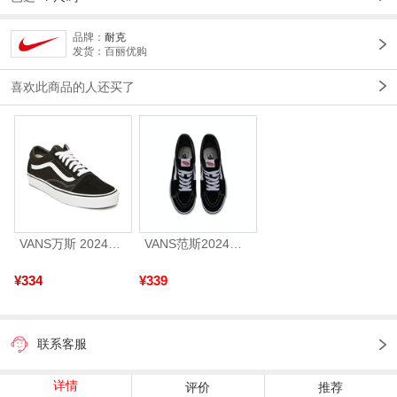
品牌：
耐克
发货：百丽优购
喜欢此商品的人还买了
VANS万斯 2024年新款中性OldSkool帆布鞋/硫化鞋VN000D3HY28（延续款）
VANS范斯2024中性SK8-HiCL帆布鞋/硫化鞋VN000D5IB8C
¥334
¥339
联系客服
详情
评价
推荐