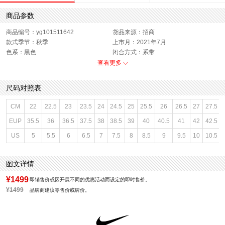
商品参数
商品编号：yg101511642
货品来源：招商
款式季节：秋季
上市月：2021年7月
色系：黑色
闭合方式：系带
销售季：21Q3
性别：女子
查看更多
尺码对照表
CM
22
22.5
23
23.5
24
24.5
25
25.5
26
26.5
27
27.5
EUP
35.5
36
36.5
37.5
38
38.5
39
40
40.5
41
42
42.5
US
5
5.5
6
6.5
7
7.5
8
8.5
9
9.5
10
10.5
图文详情
¥1499
即销售价或因开展不同的优惠活动而设定的即时售价。
¥1499
品牌商建议零售价或牌价。