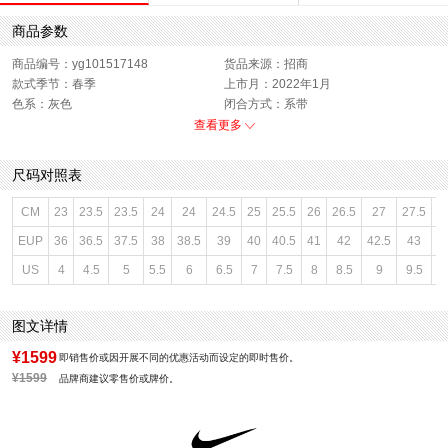
商品参数
商品编号：yg101517148
货品来源：招商
款式季节：春季
上市月：2022年1月
色系：灰色
闭合方式：系带
销售季：22Q1
性别：男子
查看更多
尺码对照表
CM
23
23.5
23.5
24
24
24.5
25
25.5
26
26.5
27
27.5
2
EUP
36
36.5
37.5
38
38.5
39
40
40.5
41
42
42.5
43
4
US
4
4.5
5
5.5
6
6.5
7
7.5
8
8.5
9
9.5
1
图文详情
¥1599
即销售价或因开展不同的优惠活动而设定的即时售价。
¥1599
品牌商建议零售价或牌价。