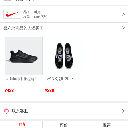
品牌：
耐克
发货：百丽优购
喜欢此商品的人还买了
adidas阿迪达斯2025中性edge gamedaySPW FTW-跑步GW2499
VANS范斯2024中性SK8-HiCL帆布鞋/硫化鞋VN000D5IB8C
¥423
¥339
联系客服
详情
评价
推荐