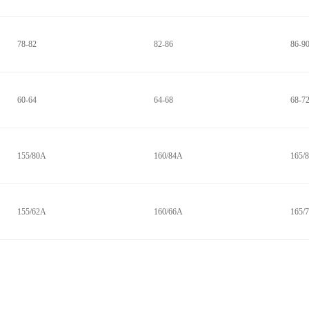
78-82
82-86
86-9
60-64
64-68
68-7
155/80A
160/84A
165/
155/62A
160/66A
165/