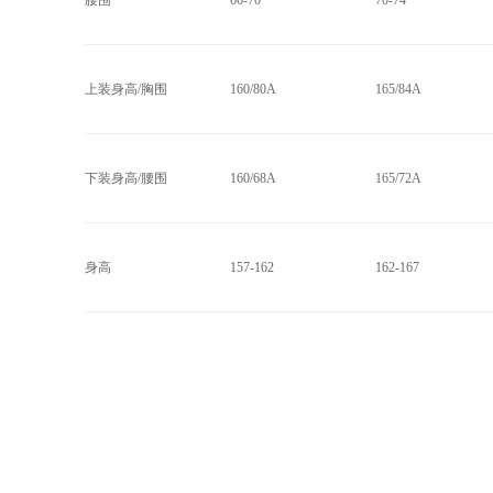
腰围
66-70
70-74
上装身高/胸围
160/80A
165/84A
下装身高/腰围
160/68A
165/72A
身高
157-162
162-167