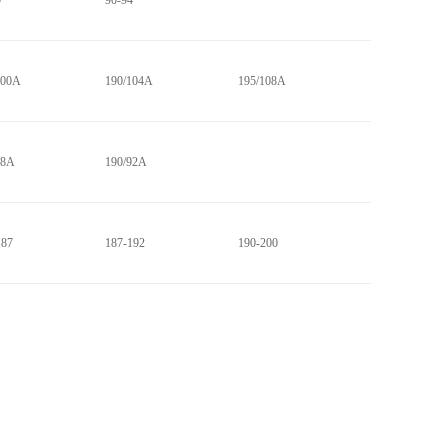
0
90-94
100A
190/104A
195/108A
88A
190/92A
187
187-192
190-200