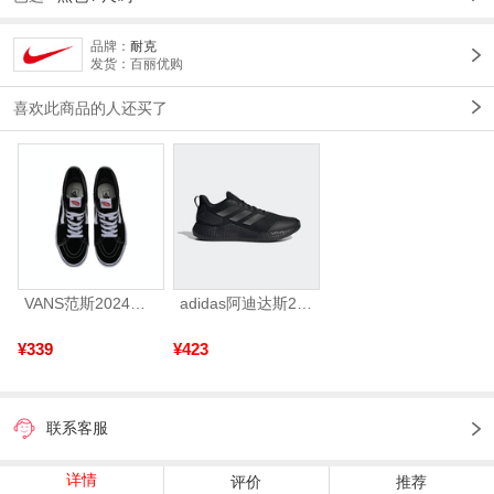
品牌：
耐克
发货：百丽优购
喜欢此商品的人还买了
VANS范斯2024中性SK8-HiCL帆布鞋/硫化鞋VN000D5IB8C
adidas阿迪达斯2025中性edge gamedaySPW FTW-跑步GW2499
¥339
¥423
联系客服
详情
评价
推荐