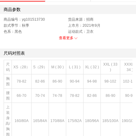
商品参数
商品编号：yg101513730
货品来源：招商
款式季节：秋季
上市月：2021年9月
色系：黑色
运动款式：卫衣
版型：标准
销售季：21Q3
查看更多
性别：男子
尺码对照表
尺
XXL ( 33
XXXL (
XS（28）
S（29）
M ( 30 )
L ( 31 )
XL ( 32 )
码
)
34 )
胸
78-82
82-86
86-90
90-94
94-98
98-102
102-10
围
腰
66-70
70-74
74-78
78-82
82-86
86-90
90-94
围
上
装
身
160/80A
165/84A
170/88A
175/92A
180/96A
185/100A
190/104
高/
胸
围