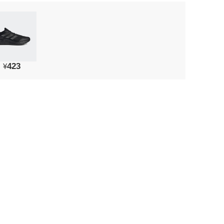
423
¥