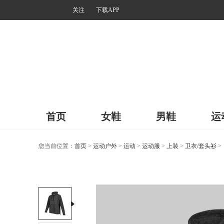
关注
下载APP
首页
女鞋
男鞋
运
您当前位置：
首页
>
运动户外
>
运动
>
运动服
>
上装
>
卫衣/套头衫
>