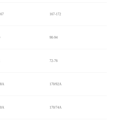
167
167-172
0
90-94
2
72-76
88A
170/92A
70A
170/74A