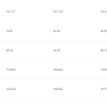
152-157
157-162
162-
78-82
82-86
86-9
60-64
64-68
68-7
155/80A
160/84A
165/
155/62A
160/66A
165/