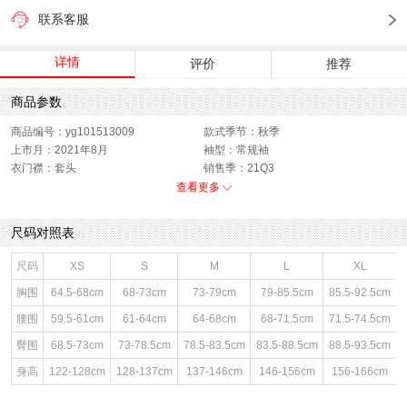
联系客服
详情
评价
推荐
商品参数
商品编号：yg101513009
款式季节：秋季
上市月：2021年8月
袖型：常规袖
衣门襟：套头
销售季：21Q3
性别：女童
货品来源：招商
查看更多
渠道划分：线下同步
年龄段：大童12岁以上
服饰类别：上装
面料材质：棉,涤纶
尺码对照表
领型：圆领
色系：粉色
鞋类流行款式：套头衫
风格：休闲
尺码
XS
S
M
L
XL
身高：通用
闭合方式：套头
胸围
64.5-68cm
68-73cm
73-79cm
79-85.5cm
85.5-92.5cm
腰围
59.5-61cm
61-64cm
64-68cm
68-71.5cm
71.5-74.5cm
臀围
68.5-73cm
73-78.5cm
78.5-83.5cm
83.5-88.5cm
88.5-93.5cm
身高
122-128cm
128-137cm
137-146cm
146-156cm
156-166cm