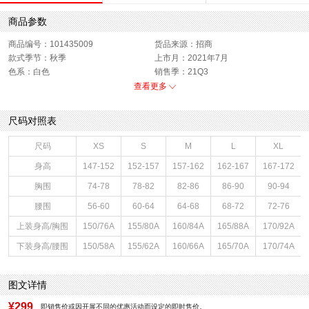
商品参数
商品编号：101435009
货品来源：招商
款式季节：秋季
上市月：2021年7月
色系：白色
销售季：21Q3
性别：女子
查看更多
尺码对照表
尺码
XS
S
M
L
XL
身高
147-152
152-157
157-162
162-167
167-172
胸围
74-78
78-82
82-86
86-90
90-94
腰围
56-60
60-64
64-68
68-72
72-76
上装身高/胸围
150/76A
155/80A
160/84A
165/88A
170/92A
下装身高/腰围
150/58A
155/62A
160/66A
165/70A
170/74A
图文详情
¥299
即销售价或因开展不同的优惠活动而设定的即时售价。