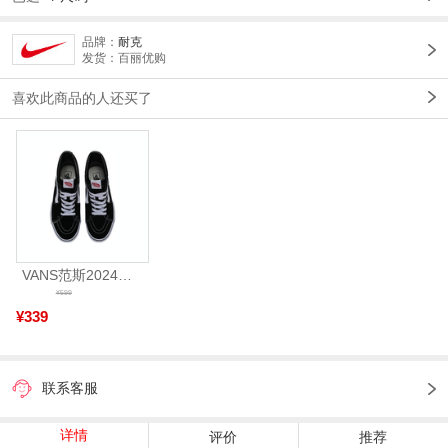
品牌：
耐克
发货：百丽优购
喜欢此商品的人还买了
VANS范斯2024中性SK8-HiCL帆布鞋/硫化鞋VN000D5IB8C
¥599
¥339
联系客服
详情
评价
推荐