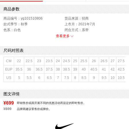
商品参数
商品编号：yg101510806
货品来源：招商
款式季节：秋季
上市月：2021年7月
色系：白色
闭合方式：系带
销售季：21Q3
性别：女子
查看更多
尺码对照表
CM
22
22.5
23
23.5
24
24.5
25
25.5
26
26.5
27
27.5
EUP
35.5
36
36.5
37.5
38
38.5
39
40
40.5
41
42
42.5
US
5
5.5
6
6.5
7
7.5
8
8.5
9
9.5
10
10.5
图文详情
¥699
即销售价或因开展不同的优惠活动而设定的即时售价。
¥699
品牌商建议零售价或牌价。