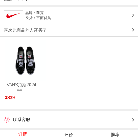
品牌：
耐克
发货：百丽优购
喜欢此商品的人还买了
VANS范斯2024中性SK8-HiCL帆布鞋/硫化鞋VN000D5IB8C
¥599
¥339
联系客服
详情
评价
推荐