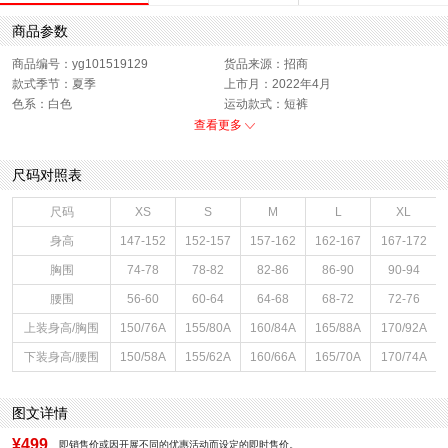
商品参数
商品编号：yg101519129
货品来源：招商
款式季节：夏季
上市月：2022年4月
色系：白色
运动款式：短裤
版型：标准
销售季：22Q2
查看更多
性别：女子
尺码对照表
尺码
XS
S
M
L
XL
身高
147-152
152-157
157-162
162-167
167-172
胸围
74-78
78-82
82-86
86-90
90-94
腰围
56-60
60-64
64-68
68-72
72-76
上装身高/胸围
150/76A
155/80A
160/84A
165/88A
170/92A
下装身高/腰围
150/58A
155/62A
160/66A
165/70A
170/74A
图文详情
¥499
即销售价或因开展不同的优惠活动而设定的即时售价。