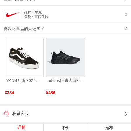
品牌：
耐克
发货：百丽优购
喜欢此商品的人还买了
VANS万斯 2024年新款中性OldSkool帆布鞋/硫化鞋VN000D3HY28（延续款）
adidas阿迪达斯2025中性edge gamedaySPW FTW-跑步GW2499
¥334
¥436
联系客服
详情
评价
推荐