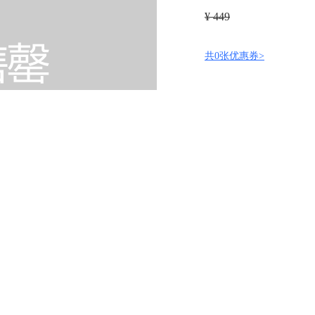
¥ 449
共0张优惠券>
颜色：
此颜色商品已售罄
您可以选择其他颜色
数量：
猜您喜欢：