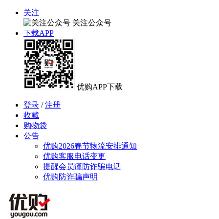
关注
关注公众号
下载APP
优购APP下载
登录
/
注册
收藏
购物袋
公告
优购2026春节物流安排通知
优购客服电话变更
提醒会员谨防诈骗电话
优购防诈骗声明