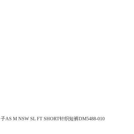
AS M NSW SL FT SHORT针织短裤DM5488-010