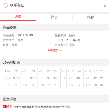
联系客服
详情
评价
推荐
商品参数
商品编号：101470849
货品来源：招商
款式季节：秋季
上市月：2021年7月
色系：黑色
闭合方式：系带
功能科技：其他
销售季：21Q3
查看更多
性别：女子
尺码对照表
CM
22
22.5
23
23.5
24
24.5
25
25.5
26
26.5
27
27.5
EUP
35.5
36
36.5
37.5
38
38.5
39
40
40.5
41
42
42.5
US
5
5.5
6
6.5
7
7.5
8
8.5
9
9.5
10
10.5
图文详情
¥599
即销售价或因开展不同的优惠活动而设定的即时售价。