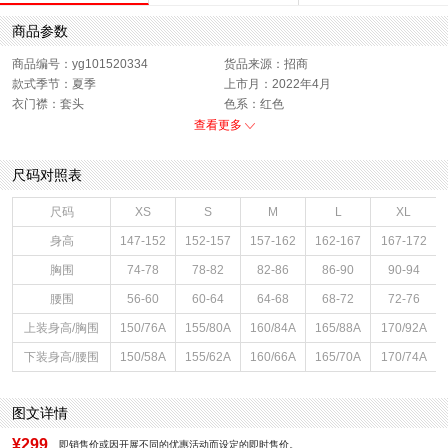
商品参数
商品编号：yg101520334
货品来源：招商
款式季节：夏季
上市月：2022年4月
衣门襟：套头
色系：红色
运动款式：短袖T恤
版型：标准
查看更多
销售季：22Q2
性别：女子
尺码对照表
尺码
XS
S
M
L
XL
身高
147-152
152-157
157-162
162-167
167-172
胸围
74-78
78-82
82-86
86-90
90-94
腰围
56-60
60-64
64-68
68-72
72-76
上装身高/胸围
150/76A
155/80A
160/84A
165/88A
170/92A
下装身高/腰围
150/58A
155/62A
160/66A
165/70A
170/74A
图文详情
¥299
即销售价或因开展不同的优惠活动而设定的即时售价。