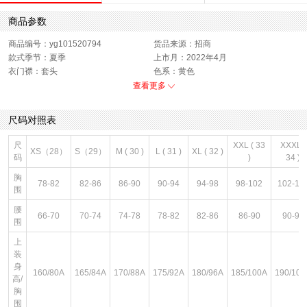
商品参数
商品编号：yg101520794
货品来源：招商
款式季节：夏季
上市月：2022年4月
衣门襟：套头
色系：黄色
运动款式：短袖T恤
版型：标准
查看更多
销售季：22Q2
性别：男子
尺码对照表
尺
XXL ( 33
XXXL (
XS（28）
S（29）
M ( 30 )
L ( 31 )
XL ( 32 )
码
)
34 )
胸
78-82
82-86
86-90
90-94
94-98
98-102
102-10
围
腰
66-70
70-74
74-78
78-82
82-86
86-90
90-94
围
上
装
身
160/80A
165/84A
170/88A
175/92A
180/96A
185/100A
190/104
高/
胸
围