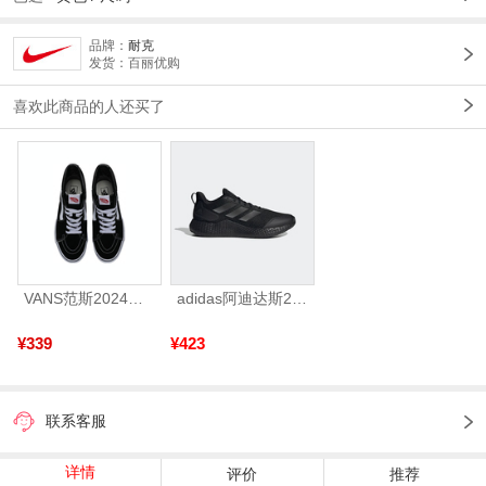
品牌：
耐克
发货：百丽优购
喜欢此商品的人还买了
VANS范斯2024中性SK8-HiCL帆布鞋/硫化鞋VN000D5IB8C
adidas阿迪达斯2025中性edge gamedaySPW FTW-跑步GW2499
¥339
¥423
联系客服
详情
评价
推荐