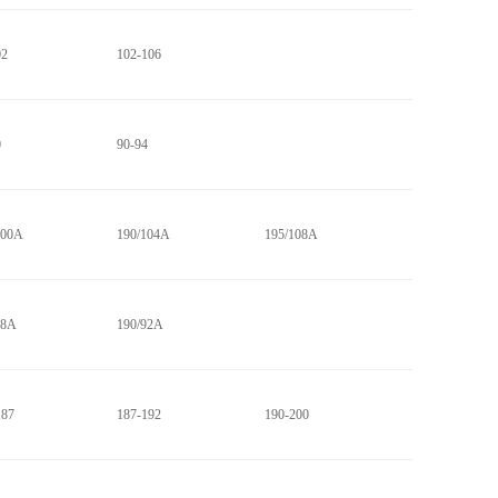
02
102-106
0
90-94
100A
190/104A
195/108A
88A
190/92A
187
187-192
190-200