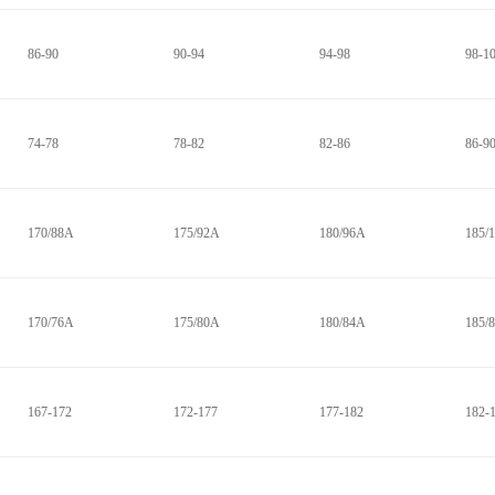
86-90
90-94
94-98
98-1
74-78
78-82
82-86
86-9
170/88A
175/92A
180/96A
185/
170/76A
175/80A
180/84A
185/
167-172
172-177
177-182
182-